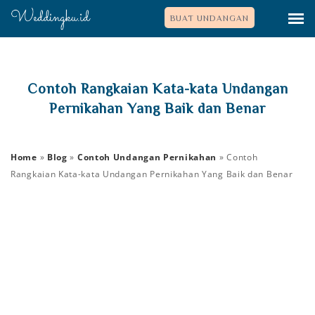
BUAT UNDANGAN
Contoh Rangkaian Kata-kata Undangan
Pernikahan Yang Baik dan Benar
Home
»
Blog
»
Contoh Undangan Pernikahan
»
Contoh
Rangkaian Kata-kata Undangan Pernikahan Yang Baik dan Benar