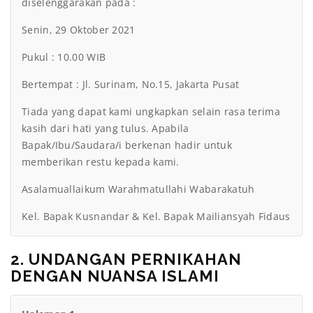
diselenggarakan pada :
Senin, 29 Oktober 2021
Pukul : 10.00 WIB
Bertempat : Jl. Surinam, No.15, Jakarta Pusat
Tiada yang dapat kami ungkapkan selain rasa terima
kasih dari hati yang tulus. Apabila
Bapak/Ibu/Saudara/i berkenan hadir untuk
memberikan restu kepada kami.
Asalamuallaikum Warahmatullahi Wabarakatuh
Kel. Bapak Kusnandar & Kel. Bapak Mailiansyah Fidaus
2. UNDANGAN PERNIKAHAN
DENGAN NUANSA ISLAMI