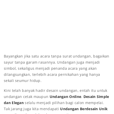
Bayangkan jika satu acara tanpa surat undangan, bagaikan
sayur tanpa garam rasannya. Undangan juga menjadi
simbol, sekaligus menjadi penanda acara yang akan
dilangsungkan, terlebih acara pernikahan yang hanya
sekali seumur hidup.
Kini telah banyak hadir desain undangan, entah itu untuk
undangan cetak maupun
Undangan Online
.
Desain Simple
dan Elegan
selalu menjadi pilihan bagi calon mempelai.
Tak jarang juga kita mendapati
Undangan Berdesain Unik