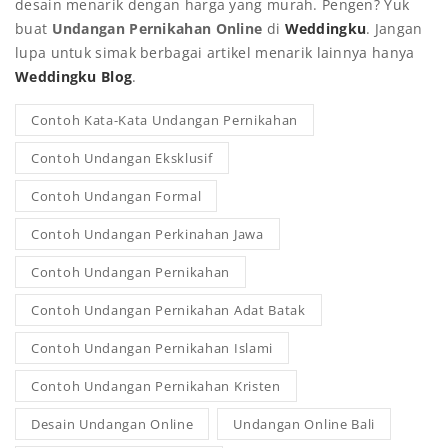
desain menarik dengan harga yang murah. Pengen? Yuk
buat
Undangan Pernikahan Online
di
Weddingku
. Jangan
lupa untuk simak berbagai artikel menarik lainnya hanya
Weddingku Blog
.
Contoh Kata-Kata Undangan Pernikahan
Contoh Undangan Eksklusif
Contoh Undangan Formal
Contoh Undangan Perkinahan Jawa
Contoh Undangan Pernikahan
Contoh Undangan Pernikahan Adat Batak
Contoh Undangan Pernikahan Islami
Contoh Undangan Pernikahan Kristen
Desain Undangan Online
Undangan Online Bali