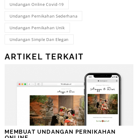
Undangan Online Covid-19
Undangan Pernikahan Sederhana
Undangan Pernikahan Unik
Undangan Simple Dan Elegan
ARTIKEL TERKAIT
MEMBUAT UNDANGAN PERNIKAHAN
ONLINE