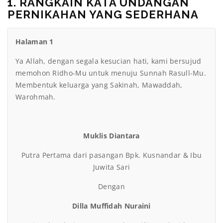
1. RANGKAIN KATA UNDANGAN
PERNIKAHAN YANG SEDERHANA
Halaman 1
Ya Allah, dengan segala kesucian hati, kami bersujud
memohon Ridho-Mu untuk menuju Sunnah Rasull-Mu.
Membentuk keluarga yang Sakinah, Mawaddah,
Warohmah.
Muklis Diantara
Putra Pertama dari pasangan Bpk. Kusnandar & Ibu
Juwita Sari
Dengan
Dilla Muffidah Nuraini