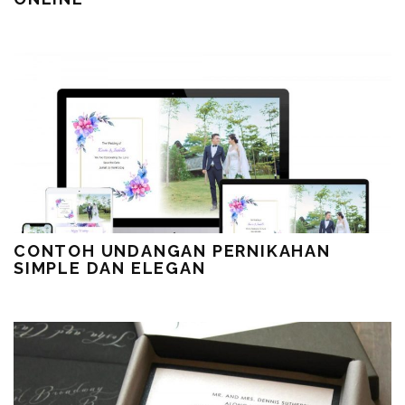
CONTOH UNDANGAN PERNIKAHAN
SIMPLE DAN ELEGAN