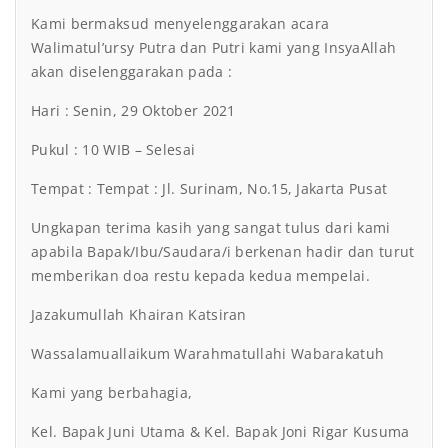
Kami bermaksud menyelenggarakan acara
Walimatul’ursy Putra dan Putri kami yang InsyaAllah
akan diselenggarakan pada :
Hari : Senin, 29 Oktober 2021
Pukul : 10 WIB – Selesai
Tempat : Tempat : Jl. Surinam, No.15, Jakarta Pusat
Ungkapan terima kasih yang sangat tulus dari kami
apabila Bapak/Ibu/Saudara/i berkenan hadir dan turut
memberikan doa restu kepada kedua mempelai.
Jazakumullah Khairan Katsiran
Wassalamuallaikum Warahmatullahi Wabarakatuh
Kami yang berbahagia,
Kel. Bapak Juni Utama & Kel. Bapak Joni Rigar Kusuma