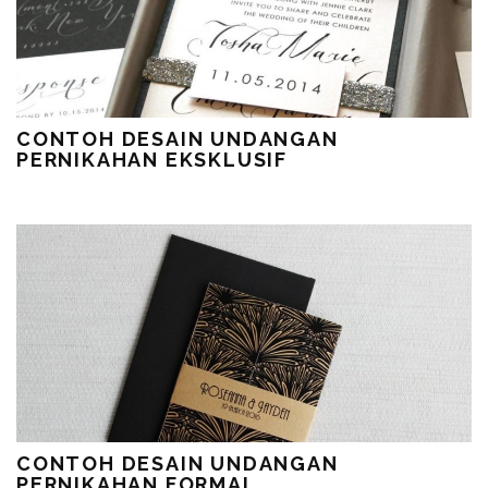
CONTOH DESAIN UNDANGAN
PERNIKAHAN EKSKLUSIF
CONTOH DESAIN UNDANGAN
PERNIKAHAN FORMAL