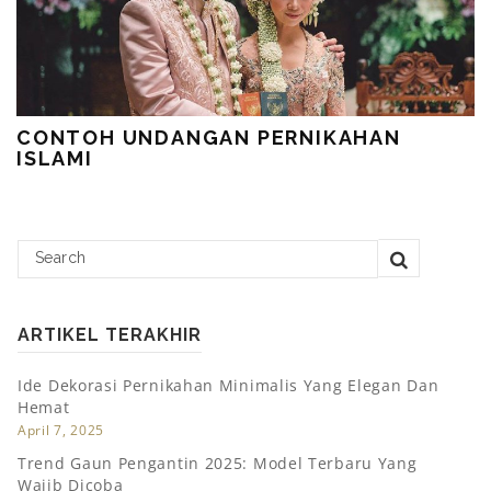
CONTOH UNDANGAN PERNIKAHAN
ISLAMI
ARTIKEL TERAKHIR
Ide Dekorasi Pernikahan Minimalis Yang Elegan Dan
Hemat
April 7, 2025
Trend Gaun Pengantin 2025: Model Terbaru Yang
Wajib Dicoba