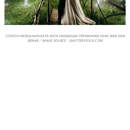
CONTOH RANGKAIAN KATA-KATA UNDANGAN PERNIKAHAN YANG BAIK DAN
BENAR | IMAGE SOURCE : SHUTTERSTOCK.COM