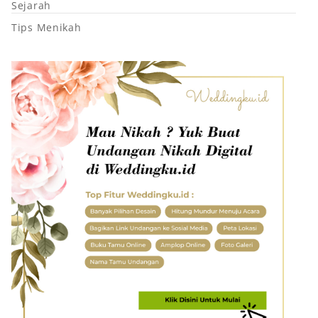
Sejarah
Tips Menikah