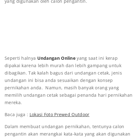
yang digunakan oleh calon pengantin.
Seperti halnya
Undangan Online
yang saat ini kerap
dipakai karena lebih murah dan lebih gampang untuk
dibagikan. Tak kalah bagus dari undangan cetak, jenis
undangan ini bisa anda sesuaikan dengan konsep
pernikahan anda. Namun, masih banyak orang yang
memilih undangan cetak sebagai penanda hari pernikahan
mereka.
Baca juga :
Lokasi Foto Prewed Outdoor
Dalam membuat undangan pernikahan, tentunya calon
pengantin akan merangkai kata-kata yang akan digunakan