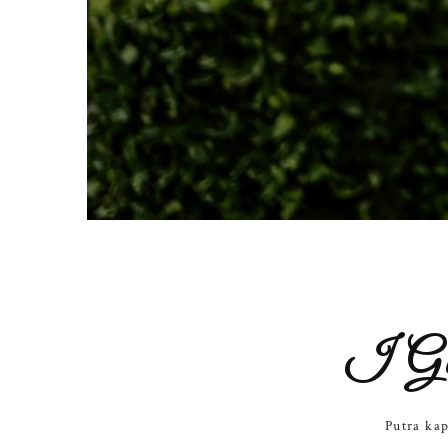
I G
Putra ka