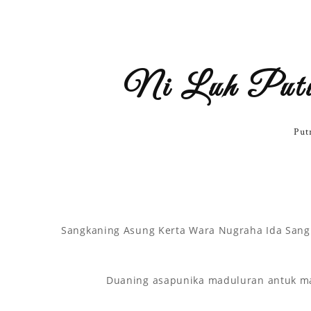
Ni Luh Putu
Put
Sangkaning Asung Kerta Wara Nugraha Ida Sang 
Duaning asapunika maduluran antuk man