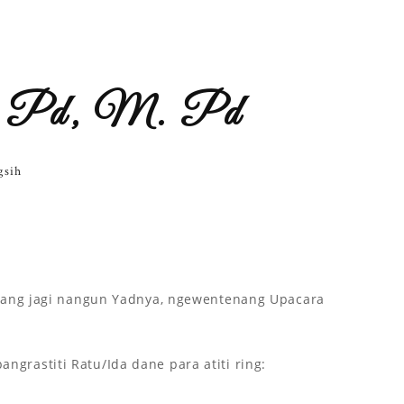
S. Pd, M. Pd
gsih
tiang jagi nangun Yadnya, ngewentenang Upacara
rastiti Ratu/Ida dane para atiti ring: