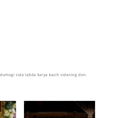
dumogi sida labda karya kasih sidaning don.