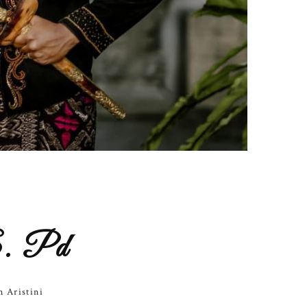
. Pd
 Aristini