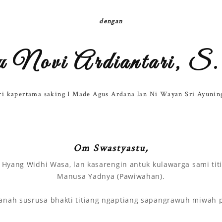
dengan
 Novi Ardiantari, 
ri kapertama saking I Made Agus Ardana lan Ni Wayan Sri Ayunin
Om Swastyastu,
Hyang Widhi Wasa, lan kasarengin antuk kulawarga sami ti
Manusa Yadnya (Pawiwahan).
ah susrusa bhakti titiang ngaptiang sapangrawuh miwah pang