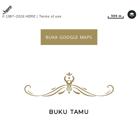
500 m
500 m
© 1987–2026 HERE |
Terms of use
BUKA GOOGLE MAPS
BUKU TAMU