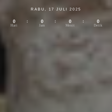
RABU, 17 JULI 2025
0
0
0
0
Hari
Jam
Menit
Detik